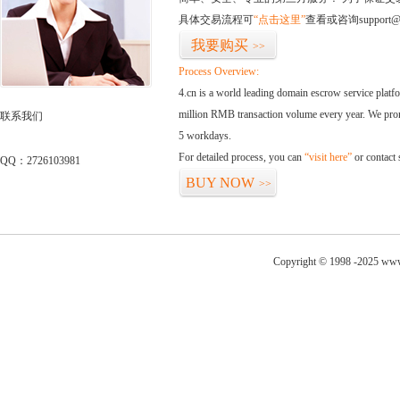
具体交易流程可
“点击这里”
查看或咨询support@
我要购买
>>
Process Overview:
4.cn is a world leading domain escrow service plat
million RMB transaction volume every year. We promi
联系我们
5 workdays.
For detailed process, you can
“visit here”
or contact
QQ：2726103981
BUY NOW
>>
Copyright © 1998 -2025 www