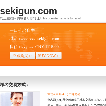
sekigun.com
您正在访问的域名可以转让!This domain name is for sale!
一口价出售中！
域名
sekigun.com
Domain Name:
售价
CNY 1115.00
Listing Price:
立即购买
BUY NOW
>>
>>
域名交易方式：
通过金名网(4.cn) 中介交易
金名网(4.cn)是全球领先的域名交易服务机
简单、安全、专业的第三方服务！ 为了保证交